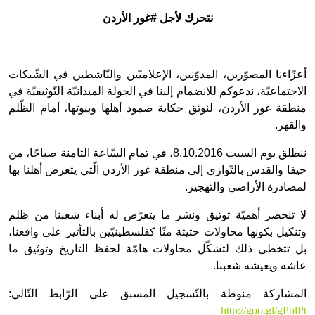
نتحرك لأجل #غور الأردن
أعزّاءنا المصوّرين، المدوّنين، الإعلاميّين والنّاشطين في الشّبكات
الاجتماعيّة، ندعوكم للانضمام إلينا في الجولة الميدانيّة التّوثيقيّة في
منطقة غور الأردن، لنوثق حكاية صمود أهلها وبيوتها، أمام الظّلم
والقهر.
ننطلق يوم السبت 8.10.2016، في تمام السّاعة الثامنة صباحًا، من
حيفا والقدس بالتّوازي إلى منطقة غور الأردن الّتي يتعرض أهلنا بها
لمصادرة الأراضي والتهجير.
لا تنحصر أهميّة توثيق ونشر ما يتعرّض له أبناء شعبنا من ظلم
وتنكيل بكونها محاولات حثيثة منّا كفلسطينيّين بالتأثير على واقعنا،
بل تتخطى ذلك لتشكّل محاولات هامّة لحفظ التاريخ وتوثيق ما
عاشه ويعيشه شعبنا.
المشاركة منوطة بالتّسجيل المسبق على الرّابط التّالي:
http://goo.gl/gPblPt