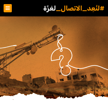
#لنُعِد_الاتصال_
لغزّة