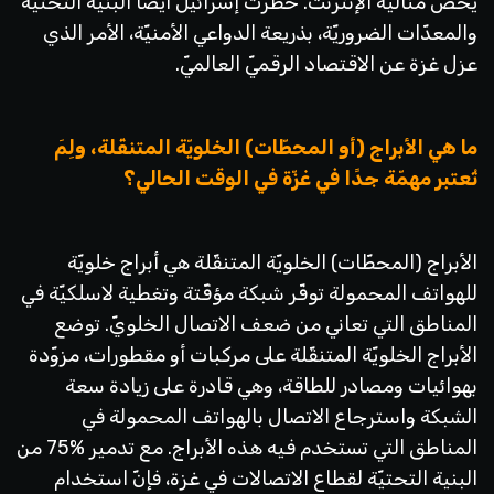
يخصّ مناليّة الإنترنت. حظرت إسرائيل أيضًا البنية التحتيّة
والمعدّات الضروريّة، بذريعة الدواعي الأمنيّة، الأمر الذي
عزل غزة عن الاقتصاد الرقميّ العالميّ.
ما هي الأبراج (أو المحطّات) الخلويّة المتنقّلة، ولِمَ
تُعتبر مهمّة جدًا في غزّة في الوقت الحالي؟
الأبراج (المحطّات) الخلويّة المتنقّلة هي أبراج خلويّة
للهواتف المحمولة توفّر شبكة مؤقّتة وتغطية لاسلكيّة في
المناطق التي تعاني من ضعف الاتصال الخلويّ. توضع
الأبراج الخلويّة المتنقّلة على مركبات أو مقطورات، مزوّدة
بهوائيات ومصادر للطاقة، وهي قادرة على زيادة سعة
الشبكة واسترجاع الاتصال بالهواتف المحمولة في
المناطق التي تستخدم فيه هذه الأبراج. مع تدمير %75 من
البنية التحتيّة لقطاع الاتصالات في غزة، فإنّ استخدام