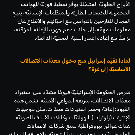
الأبراج الخلويّة المتنقّلة يوفّر تغطية فوريّة للهواتف
المحمولة للخدمات الطارئة والمنظّمات الإنسانيّة، يتيح
المجال للنازحين بالتواصل مع أحبّائهم والاطّلاع على
معلومات مهمّة، إلى جانب دعم جهود الإغاثة المؤقّتة،
تزامنًا مع إعادة إعمار البنية التحتيّة الدائمة.
لماذا تقيّد إسرائيل منع دخول معدّات الاتصالات
الأساسيّة إلى غزة؟
تفرض الحكومة الإسرائيليّة قيودًا مشدّد على استيراد
معدّات الاتصالات، بذريعة الدواعي الأمنيّة. تشمل هذه
القيود: إعاقة وحظر استيردات معدّات، مثل موجهات
الإنترنت (راوترات)، الهوائيّات وكابلات الألياف الضوئيّة.
هناك عوائق بيروقراطيّة تمنع شركات الاتصالات
الفلسطينيّة من تحديث بنيتها التحتيّة. بالإضافة إلى ذلك،