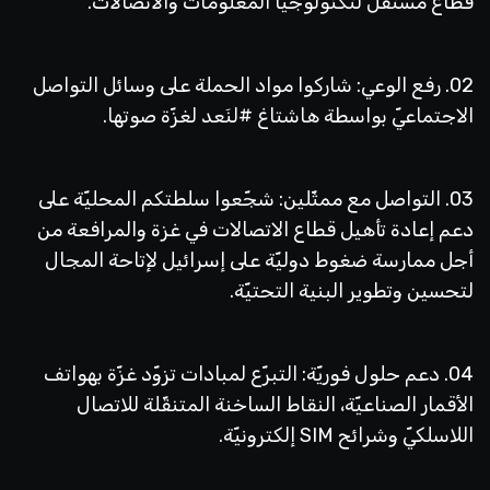
قطاع مستقلّ لتكنولوجيا المعلومات والاتصالات.
02. رفع الوعي: شاركوا مواد الحملة على وسائل التواصل
الاجتماعيّ بواسطة هاشتاغ #لنَعد لغزّة صوتها.
03. التواصل مع ممثّلين: شجّعوا سلطتكم المحليّة على
دعم إعادة تأهيل قطاع الاتصالات في غزة والمرافعة من
أجل ممارسة ضغوط دوليّة على إسرائيل لإتاحة المجال
لتحسين وتطوير البنية التحتيّة.
04. دعم حلول فوريّة: التبرّع لمبادات تزوّد غزّة بهواتف
الأقمار الصناعيّة، النقاط الساخنة المتنقّلة للاتصال
اللاسلكيّ وشرائح SIM إلكترونيّة.